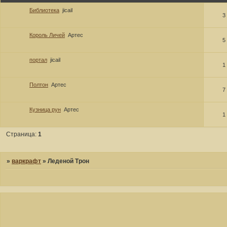
Библиотека
jicail
3
Король Личей
Артес
5
портал
jicail
1
Полтон
Артес
7
Кузница рун
Артес
1
Страница:
1
»
варкрафт
»
Леденой Трон