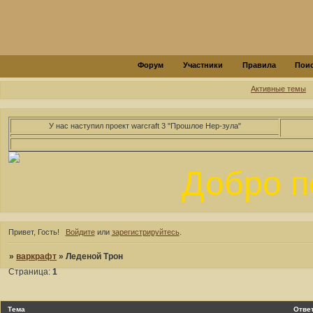
Форум
Участники
Правила
Пои
Активные темы
У нас наступил проект warcraft 3 "Прошлое Нер-зула"
Добро п
Привет, Гость!
Войдите
или
зарегистрируйтесь
.
»
варкрафт
»
Леденой Трон
Страница:
1
Тема
Отве