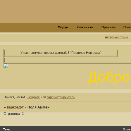
Форум
Участники
Правила
Пои
Активные темы
У нас наступил проект warcraft 3 "Прошлое Нер-зула"
Добро 
Привет, Гость!
Войдите
или
зарегистрируйтесь
.
»
варкрафт
»
Поля Аммен
Страница:
1
Тема
Отве