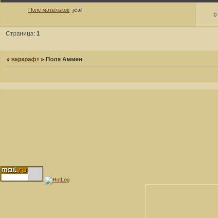
Поле матыльков
jicail
0
Страница:
1
»
варкрафт
»
Поля Аммен