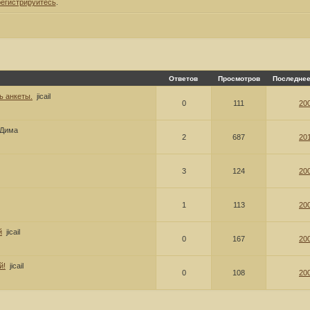
регистрируйтесь
.
Ответов
Просмотров
Последнее
ь анкеты.
jicail
0
111
200
Дима
2
687
201
3
124
200
1
113
200
й
jicail
0
167
200
й!
jicail
0
108
200