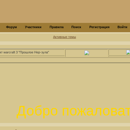
Форум
Участники
Правила
Поиск
Регистрация
Войти
Активные темы
кт warcraft 3 "Прошлое Нер-зула"
Добро пожаловать