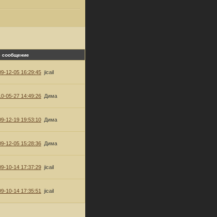
 сообщение
9-12-05 16:29:45
jicail
0-05-27 14:49:26
Дима
9-12-19 19:53:10
Дима
9-12-05 15:28:36
Дима
9-10-14 17:37:29
jicail
9-10-14 17:35:51
jicail