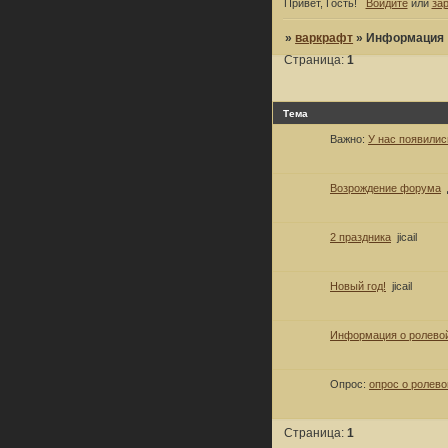
Привет, Гость!
Войдите
или
за
»
варкрафт
»
Информация
Страница:
1
Тема
Важно:
У нас появилис
Возрождение форума
2 праздника
jicail
Новый год!
jicail
Информация о ролево
Опрос:
опрос о ролево
Страница:
1