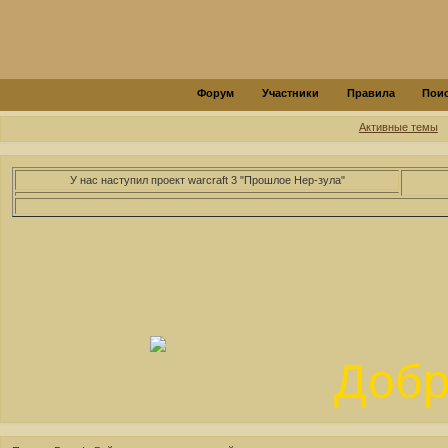
Форум
Участники
Правила
Пои
Активные темы
У нас наступил проект warcraft 3 "Прошлое Нер-зула"
Добр