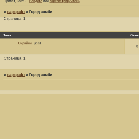
Привет, Гость!
Войдите
или
зарегистрируйтесь
.
»
варкрафт
»
Город зомби
Страница:
1
Тема
Отве
Окрайни.
jicail
0
Страница:
1
»
варкрафт
»
Город зомби