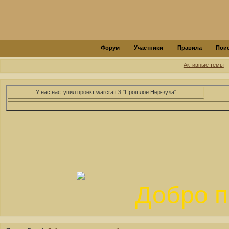
Форум
Участники
Правила
Пои
Активные темы
У нас наступил проект warcraft 3 "Прошлое Нер-зула"
Добро п