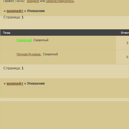
Привет, Гость!
Войдите
или
зарегистрируйтесь
.
»
варкрафт
»
Упокаение
Страница:
1
Тема
Отве
Свирепый
Свирепый
3
Ночная Кузница.
Свирепый
0
Страница:
1
»
варкрафт
»
Упокаение