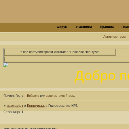
Форум
Участники
Правила
Пои
Активные темы
У нас наступил проект warcraft 3 "Прошлое Нер-зула"
Добро по
Привет, Гость!
Войдите
или
зарегистрируйтесь
.
»
варкрафт
»
Конкурсы.
»
Голосование КР1
Страница:
1