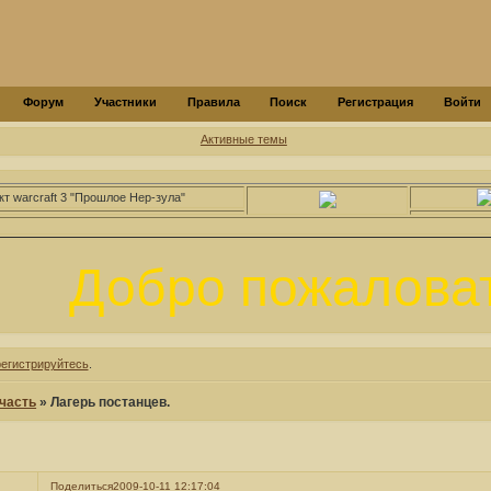
Форум
Участники
Правила
Поиск
Регистрация
Войти
Активные темы
кт warcraft 3 "Прошлое Нер-зула"
Добро пожаловать!
регистрируйтесь
.
часть
»
Лагерь постанцев.
Поделиться
2009-10-11 12:17:04