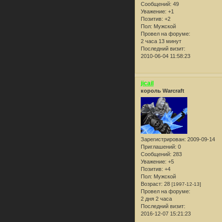
Сообщений:
49
Уважение:
+1
Позитив:
+2
Пол:
Мужской
Провел на форуме:
2 часа 13 минут
Последний визит:
2010-06-04 11:58:23
jicail
король Warcraft
Зарегистрирован
: 2009-09-14
Приглашений:
0
Сообщений:
283
Уважение:
+5
Позитив:
+4
Пол:
Мужской
Возраст:
28
[1997-12-13]
Провел на форуме:
2 дня 2 часа
Последний визит:
2016-12-07 15:21:23