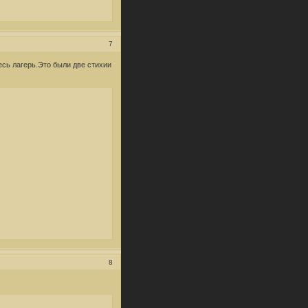
7
есь лагерь.Это были две стихии
8