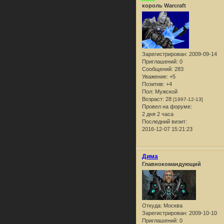
король Warcraft
Зарегистрирован
: 2009-09-14
Приглашений:
0
Сообщений:
283
Уважение:
+5
Позитив:
+4
Пол:
Мужской
Возраст:
28
[1997-12-13]
Провел на форуме:
2 дня 2 часа
Последний визит:
2016-12-07 15:21:23
Дима
Главнокомандующий
Откуда:
Москва
Зарегистрирован
: 2009-10-10
Приглашений:
0