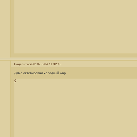
Поделиться
2010-06-04 11:32:46
Дима октевировал холодный жар.
0