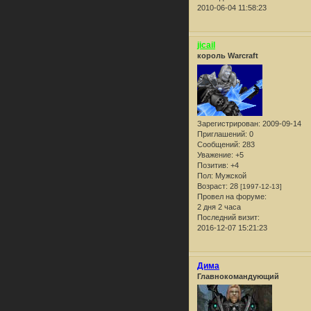
2010-06-04 11:58:23
jicail
король Warcraft
Зарегистрирован
: 2009-09-14
Приглашений:
0
Сообщений:
283
Уважение:
+5
Позитив:
+4
Пол:
Мужской
Возраст:
28
[1997-12-13]
Провел на форуме:
2 дня 2 часа
Последний визит:
2016-12-07 15:21:23
Дима
Главнокомандующий