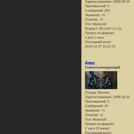
Зарегистрирован
: 2009-09-14
Приглашений:
0
Сообщений:
283
Уважение:
+5
Позитив:
+4
Пол:
Мужской
Возраст:
28
[1997-12-13]
Провел на форуме:
2 дня 2 часа
Последний визит:
2016-12-07 15:21:23
Дима
Главнокомандующий
Откуда:
Москва
Зарегистрирован
: 2009-10-10
Приглашений:
0
Сообщений:
49
Уважение:
+1
Позитив:
+2
Пол:
Мужской
Провел на форуме:
2 часа 13 минут
Последний визит: