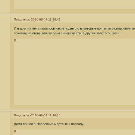
Поделиться
2010-06-04 11:38:42
И в друг из меча полелось какиета две силы которые почтичто разгоромили в
похожие на огонь,только одна синего цвета, а другая золотого цвета.
0
Поделиться
2010-06-04 11:46:18
Дима пошёл в Население мёртвых к порталу.
0