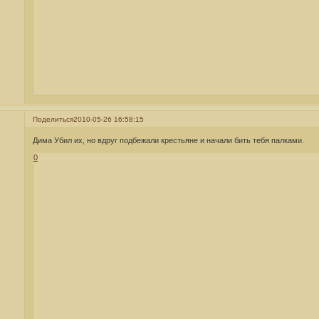
Поделиться
2010-05-26 16:58:15
Дима Убил их, но вдруг подбежали крестьяне и начали бить тебя палками.
0