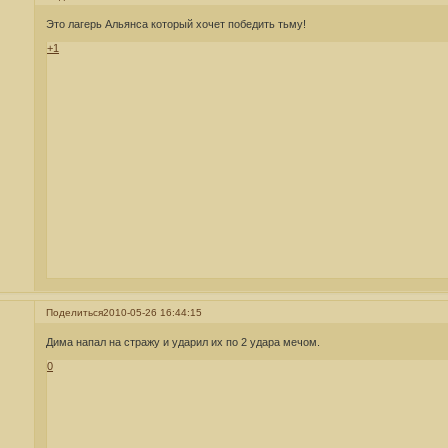
Это лагерь Альянса который хочет победить тьму!
+1
Поделиться
2010-05-26 16:44:15
Дима напал на стражу и ударил их по 2 удара мечом.
0