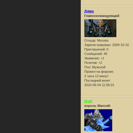
Дима
Главнокомандующий
Откуда:
Москва
Зарегистрирован
: 2009-10-10
Приглашений:
0
Сообщений:
49
Уважение:
+1
Позитив:
+2
Пол:
Мужской
Провел на форуме:
2 часа 13 минут
Последний визит:
2010-06-04 11:58:23
jicail
король Warcraft