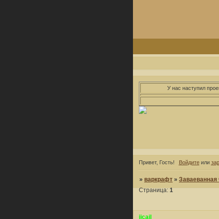
У нас наступил прое
Привет, Гость!
Войдите
или
за
»
варкрафт
»
Заваеванная 
Страница:
1
jicail