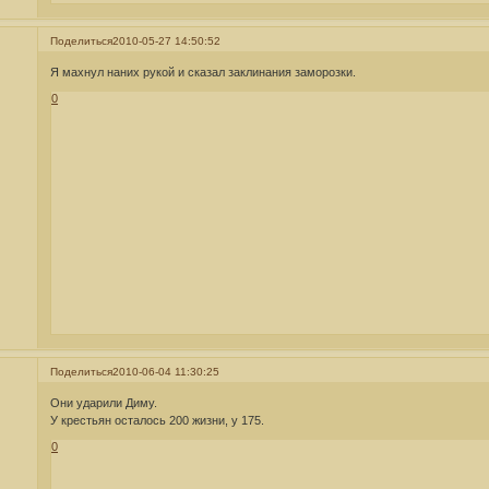
Поделиться
2010-05-27 14:50:52
Я махнул наних рукой и сказал заклинания заморозки.
0
Поделиться
2010-06-04 11:30:25
Они ударили Диму.
У крестьян осталось 200 жизни, у 175.
0